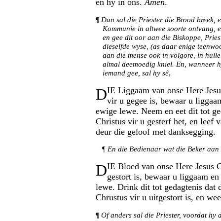
en hy in ons.
Amen
.
¶
Dan sal die Priester die Brood breek, e
Kommunie in altwee soorte ontvang, 
en gee dit oor aan die Biskoppe, Pries
dieselfde wyse, (as daar enige teenwo
aan die mense ook in volgore, in hulle
almal deemoedig kniel. En, wanneer h
iemand gee, sal hy sê
,
D
IE Liggaam van onse Here Jesu
vir u gegee is, bewaar u liggaam
ewige lewe. Neem en eet dit tot ge
Christus vir u gesterf het, en leef 
deur die geloof met danksegging.
¶
En die Bedienaar wat die Beker aan 
D
IE Bloed van onse Here Jesus Ch
gestort is, bewaar u liggaam en 
lewe. Drink dit tot gedagtenis dat
Chrustus vir u uitgestort is, en we
¶
Of anders sal die Priester, voordat hy