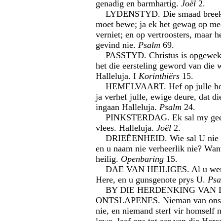
genadig en barmhartig.
Joël
2.
LYDENSTYD. Die smaad breek m
moet bewe; ja ek het gewag op me
verniet; en op vertroosters, maar he
gevind nie.
Psalm
69.
PASSTYD. Christus is opgewek u
het die eersteling geword van die w
Halleluja. I
Korinthiërs
15.
HEMELVAART. Hef op julle hoo
ja verhef julle, ewige deure, dat d
ingaan Halleluja.
Psalm
24.
PINKSTERDAG. Ek sal my gees u
vlees. Halleluja.
Joël
2.
DRIEËENHEID. Wie sal U nie vr
en u naam nie verheerlik nie? Want
heilig.
Openbaring
15.
DAE VAN HEILIGES. Al u werk
Here, en u gunsgenote prys U.
Psa
BY DIE HERDENKING VAN 
ONTSLAPENES. Nieman van ons l
nie, en niemand sterf vir homself 