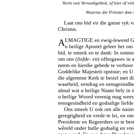
Vorm van Versoekgebed, of hier óf vóó
Waarna die Priester dan s
Laat ons bid vir die ganse ryk v
Christus.
A
LMAGTIGE en ewig-lewend Go
u heilige Apostel geleer het om 
bid, te smeek en te dank: In ootm
om ons (
liefde- en
) offergawes in 
neem en hierdie gebede te verhoor 
Goddelike Majesteit opstuur; en U
die algemene Kerk te besiel met d
waarheid, eendrag en eensgesindhe
almal wat u heilige Naam bely in 
u heilige Woord verenig mag wees,
eensgesindheid en godsalige liefd
Ons smeek U ook om alle nasies
geregtigheid en vrede te lei, en om
Presidente en Regeerders so te best
wêreld onder hulle godsalig en vr