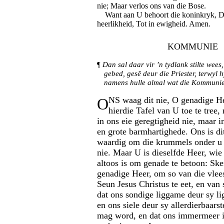
nie; Maar verlos ons van die Bose.
Want aan U behoort die koninkryk, Di
heerlikheid, Tot in ewigheid. Amen.
KOMMUNIE
¶
Dan sal daar vir ’n tydlank stilte wees
gebed, gesê deur die Priester, terwyl h
namens hulle almal wat die Kommunie
O
NS waag dit nie, O genadige He
hierdie Tafel van U toe te tree,
in ons eie geregtigheid nie, maar 
en grote barmhartighede. Ons is di
waardig om die krummels onder u T
nie. Maar U is dieselfde Heer, wie
altoos is om genade te betoon: Ske
genadige Heer, om so van die vlee
Seun Jesus Christus te eet, en van 
dat ons sondige liggame deur sy li
en ons siele deur sy allerdierbaars
mag word, en dat ons immermeer 