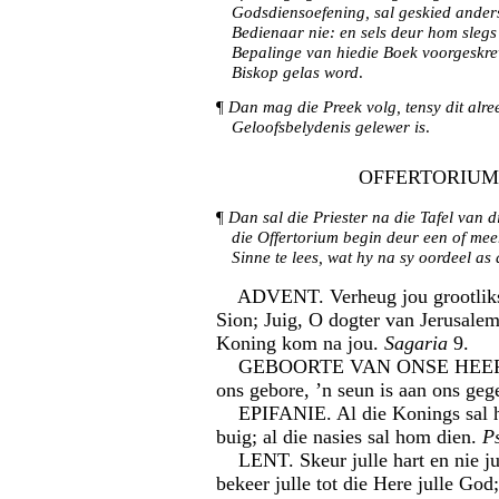
Godsdiensoefening, sal geskied anders
Bedienaar nie: en sels deur hom slegs 
Bepalinge van hiedie Boek voorgeskre
Biskop gelas word
.
¶
Dan mag die Preek volg, tensy dit alre
Geloofsbelydenis gelewer is
.
OFFERTORIUM
¶
Dan sal die Priester na die Tafel van d
die Offertorium begin deur een of mee
Sinne te lees, wat hy na sy oordeel as
ADVENT. Verheug jou grootliks,
Sion; Juig, O dogter van Jerusalem
Koning kom na jou.
Sagaria
9.
GEBOORTE VAN ONSE HEER. ’n
ons gebore, ’n seun is aan ons geg
EPIFANIE. Al die Konings sal h
buig; al die nasies sal hom dien.
P
LENT. Skeur julle hart en nie jul
bekeer julle tot die Here julle God