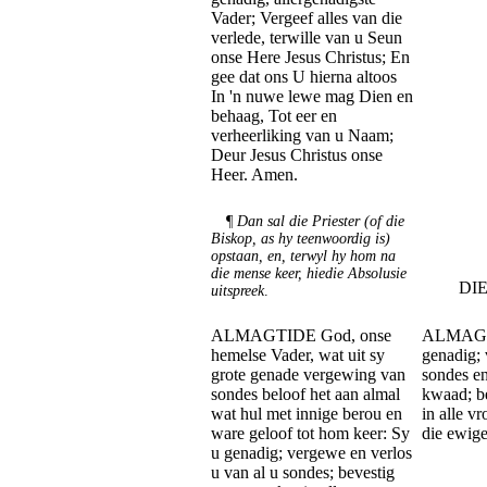
Vader; Vergeef alles van die
verlede, terwille van u Seun
onse Here Jesus Christus; En
gee dat ons U hierna altoos
In 'n nuwe lewe mag Dien en
behaag, Tot eer en
verheerliking van u Naam;
Deur Jesus Christus onse
Heer. Amen.
¶
Dan sal die Priester (of die
Biskop, as hy teenwoordig is)
opstaan, en, terwyl hy hom na
die mense keer, hiedie Absolusie
DI
uitspreek
.
ALMAGTIDE God, onse
ALMAGT
hemelse Vader, wat uit sy
genadig; 
grote genade vergewing van
sondes en
sondes beloof het aan almal
kwaad; be
wat hul met innige berou en
in alle vr
ware geloof tot hom keer: Sy
die ewig
u genadig; vergewe en verlos
u van al u sondes; bevestig