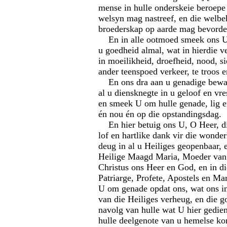
mense in hulle onderskeie beroepe
welsyn mag nastreef, en die welbe
broederskap op aarde mag bevorde
En in alle ootmoed smeek ons U
u goedheid almal, wat in hierdie v
in moeilikheid, droefheid, nood, si
ander teenspoed verkeer, te troos e
En ons dra aan u genadige bewar
al u diensknegte in u geloof en vr
en smeek U om hulle genade, lig e
én nou én op die opstandingsdag.
En hier betuig ons U, O Heer, di
lof en hartlike dank vir die wonde
deug in al u Heiliges geopenbaar, e
Heilige Maagd Maria, Moeder van
Christus ons Heer en God, en in di
Patriarge, Profete, Apostels en Ma
U om genade opdat ons, wat ons 
van die Heiliges verheug, en die g
navolg van hulle wat U hier gedie
hulle deelgenote van u hemelse k