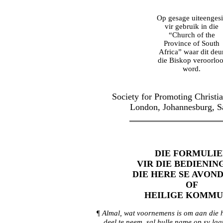
Op gesage uiteengesi
vir gebruik in die
“Church of the
Province of South
Africa” waar dit deu
die Biskop veroorloo
word.
Society for Promoting Christ
London, Johannesburg, Sa
DIE FORMULI
VIR DIE BEDIENIN
DIE HERE SE AVON
OF
HEILIGE KOMMU
¶
Almal, wat voornemens is om aan die 
deel te neem, sal hulle name op sy laa