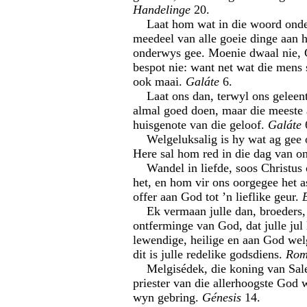
Handelinge
20.
Laat hom wat in die woord onde
meedeel van alle goeie dinge aan
onderwys gee. Moenie dwaal nie, 
bespot nie: want net wat die mens s
ook maai.
Galáte
6.
Laat ons dan, terwyl ons geleent
almal goed doen, maar die meeste 
huisgenote van die geloof.
Galáte
Welgeluksalig is hy wat ag gee o
Here sal hom red in die dag van o
Wandel in liefde, soos Christus 
het, en hom vir ons oorgegee het 
offer aan God tot ’n lieflike geur.
Ek vermaan julle dan, broeders, 
ontferminge van God, dat julle jul 
lewendige, heilige en aan God welg
dit is julle redelike godsdiens.
Rom
Melgisédek, die koning van Sal
priester van die allerhoogste God 
wyn gebring.
Génesis
14.