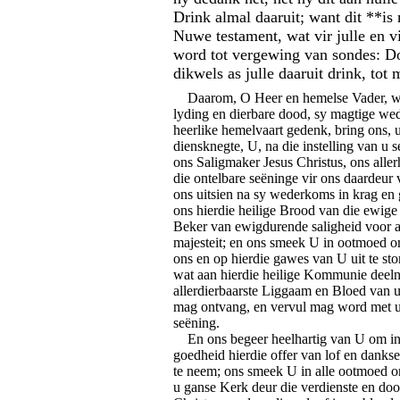
Drink almal daaruit; want dit **is
Nuwe testament, wat vir julle en vi
word tot vergewing van sondes: Do
dikwels as julle daaruit drink, tot
Daarom, O Heer en hemelse Vader, wa
lyding en dierbare dood, sy magtige we
heerlike hemelvaart gedenk, bring ons, 
diensknegte, U, na die instelling van u s
ons Saligmaker Jesus Christus, ons allerh
die ontelbare seëninge vir ons daardeur 
ons uitsien na sy wederkoms in krag en g
ons hierdie heilige Brood van die ewige
Beker van ewigdurende saligheid voor 
majesteit; en ons smeek U in ootmoed o
ons en op hierdie gawes van U uit te sto
wat aan hierdie heilige Kommunie deel
allerdierbaarste Liggaam en Bloed van 
mag ontvang, en vervul mag word met 
seëning.
En ons begeer heelhartig van U om in 
goedheid hierdie offer van lof en danks
te neem; ons smeek U in alle ootmoed o
u ganse Kerk deur die verdienste en do