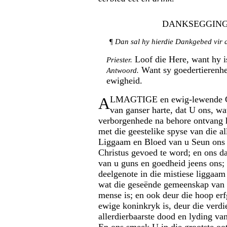
DANKSEGGIN
¶
Dan sal hy hierdie Dankgebed vir 
Loof die Here, want hy i
Priester.
Want sy goedertierenhei
Antwoord.
ewigheid.
A
LMAGTIGE en ewig-lewende G
van ganser harte, dat U ons, wat
verborgenhede na behore ontvang 
met die geestelike spyse van die al
Liggaam en Bloed van u Seun ons 
Christus gevoed te word; en ons d
van u guns en goedheid jeens ons;
deelgenote in die mistiese liggaam
wat die geseënde gemeenskap van 
mense is; en ook deur die hoop er
ewige koninkryk is, deur die verdi
allerdierbaarste dood en lyding va