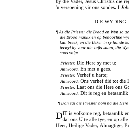
by die Vader, Jesus Christus die re
'n versoening vir ons sondes. I
Joh
DIE WYDING.
¶
As die Priester die Brood en Wyn so ge
die Brood maklik en op behoorlike wy
kan breek, en die Beker in sy hande ka
terwyl hy voor die Tafel staan, die W
soos volg
:
Die Here sy met u;
Priester.
En met u gees.
Antwoord.
Verhef u harte;
Priester.
Ons verhef dié tot die 
Antwoord.
Laat ons die Here ons G
Priester.
Dit is reg en betaamlik
Antwoord.
¶
Dan sal die Priester hom na die Here s
D
IT is volkome reg, betaamlik en
dat ons U te alle tye, en op all
Heer, Heilige Vader, Almagtige, 