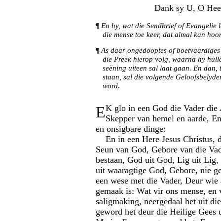
Dank sy U, O Hee
¶
En hy, wat die Sendbrief of Evangelie 
die mense toe keer, dat almal kan hoo
¶
As daar ongedooptes of boetvaardiges 
die Preek hierop volg, waarna hy hull
seëning uiteen sal laat gaan. En dan, 
staan, sal die volgende Geloofsbelyde
word
.
E
K glo in een God die Vader die
Skepper van hemel en aarde, En 
en onsigbare dinge:
En in een Here Jesus Christus, d
Seun van God, Gebore van die Vad
bestaan, God uit God, Lig uit Lig
uit waaragtige God, Gebore, nie g
een wese met die Vader, Deur wie 
gemaak is: Wat vir ons mense, en 
saligmaking, neergedaal het uit di
geword het deur die Heilige Gees 