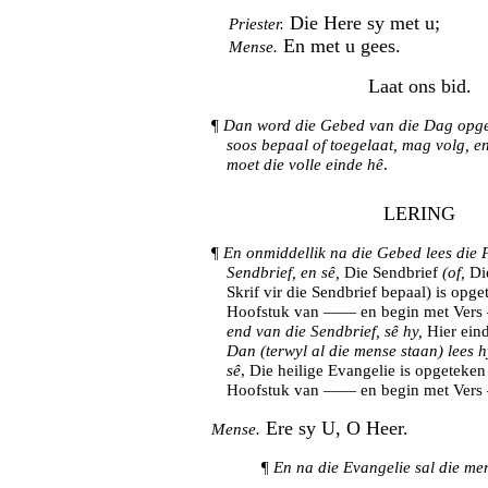
Die Here sy met u;
Priester.
En met u gees.
Mense.
Laat ons bid.
¶
Dan word die Gebed van die Dag opge
soos bepaal of toegelaat, mag volg, en
moet die volle einde hê
.
LERING
¶
En onmiddellik na die Gebed lees die P
Sendbrief, en sê,
Die Sendbrief
(of,
Di
Skrif vir die Sendbrief bepaal) is op
Hoofstuk van —— en begin met Ver
end van die Sendbrief, sê hy,
Hier eind
Dan (terwyl al die mense staan) lees h
sê
, Die heilige Evangelie is opgeteke
Hoofstuk van —— en begin met Ver
Ere sy U, O Heer.
Mense.
¶
En na die Evangelie sal die men