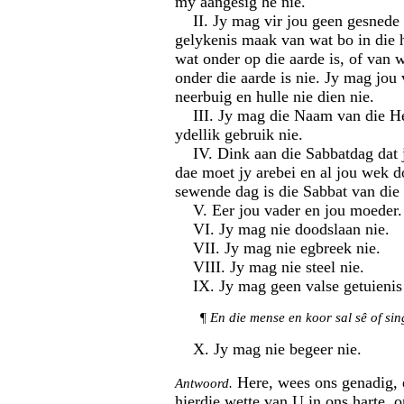
my aangesig hê nie.
II. Jy mag vir jou geen gesnede 
gelykenis maak van wat bo in die h
wat onder op die aarde is, of van w
onder die aarde is nie. Jy mag jou 
neerbuig en hulle nie dien nie.
III. Jy mag die Naam van die He
ydellik gebruik nie.
IV. Dink aan die Sabbatdag dat jy
dae moet jy arebei en al jou wek d
sewende dag is die Sabbat van die
V. Eer jou vader en jou moeder.
VI. Jy mag nie doodslaan nie.
VII. Jy mag nie egbreek nie.
VIII. Jy mag nie steel nie.
IX. Jy mag geen valse getuienis 
¶
En die mense en koor sal sê of si
X. Jy mag nie begeer nie.
Here, wees ons genadig, 
Antwoord.
hierdie wette van U in ons harte, 