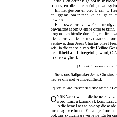
Christus, en deur die geloof in sy bloe
sondes, en alle ander seëninge van sy l
En hier gee ons en bied U aan, O Heer,
en liggame, om ’n redelike, heilige en 
te wees.
En hoewel ons, vanweë ons menigvul
onwaardig is om U enige offer te bring
nogtans om hierdie dure plig en diens v
nie na ons verdienste nie, maar deur ons
vergewe, deur Jesus Christus onse Heer;
wie, in die eenheid van die Heilige Gees,
heerlikheid aan U toegebring word, O A
in alle ewigheid.
¶
Laat al die mense hier sê,
Soos ons Saligmaker Jesus Christus on
het, sê ons met vrymoedigheid:
¶
Dan sal die Priester en Mense saam die Ge
O
NSE Vader wat in die hemele is, La
word, Laat u koninkryk kom, Laat u
in die hemel net so ook op die aard
ons daaglikse brood. En vergeef ons on
ook ons skuldenaars vergewe. En lei ons