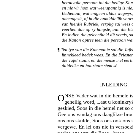
berouvolle persoon tot die heilige Kom
en nie vir hom wat weerspannig is nie.
Bedienaar, wat enigeen aldus wegwys,
uiteengesit, of in die onmiddellik vo
van hierdie Rubriek, verplig sal wees
veertien dae op sy langste, aan die Bi
En indien die geleentheid dit vereis, s
die Kanon optree teen die persoon wat
¶
Ten tye van die Kommunie sal die Tafel
linnekleed bedek wees. En die Priester
die Tafel staan, en die mense met eerbi
duidelike en hoorbare stem sê
INLEIDING.
O
NSE Vader wat in die hemele i
geheilig word, Laat u koninkry
geskied, Soos in die hemel net so 
Gee ons vandag ons daaglikse bro
ons ons skulde, Soos ons ook ons 
vergewe. En lei ons nie in versoek