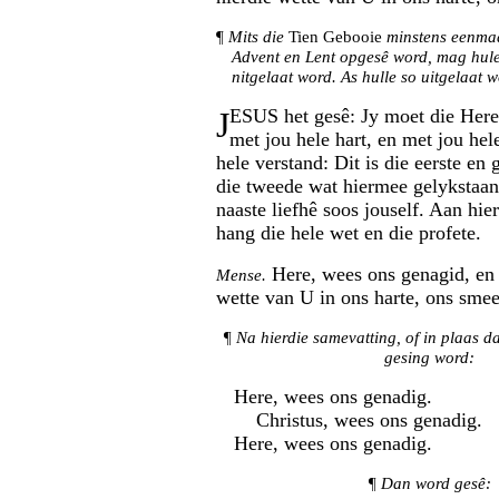
¶
Mits die
Tien Gebooie
minstens eenmaa
Advent en Lent opgesê word, mag hule
nitgelaat word. As hulle so uitgelaat w
J
ESUS het gesê: Jy moet die Here
met jou hele hart, en met jou hele
hele verstand: Dit is die eerste en
die tweede wat hiermee gelykstaan
naaste liefhê soos jouself. Aan hie
hang die hele wet en die profete.
Here, wees ons genagid, en 
Mense.
wette van U in ons harte, ons sme
¶
Na hierdie samevatting, of in plaas 
gesing word
:
Here, wees ons genadig.
Christus, wees ons genadig.
Here, wees ons genadig.
¶
Dan word gesê
: