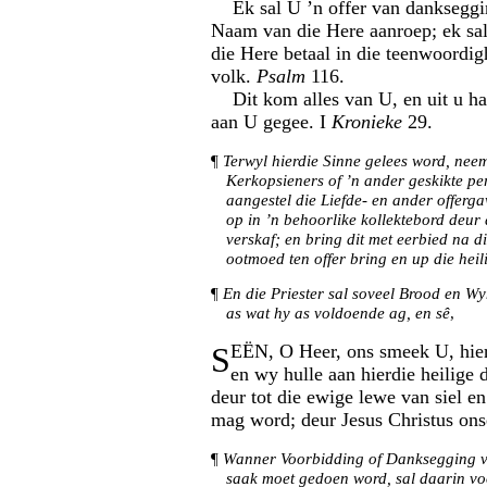
Ek sal U ’n offer van dankseggin
Naam van die Here aanroep; ek sal
die Here betaal in die teenwoordig
volk.
Psalm
116.
Dit kom alles van U, en uit u han
aan U gegee. I
Kronieke
29.
¶
Terwyl hierdie Sinne gelees word, nee
Kerkopsieners of ’n ander geskikte p
aangestel die Liefde- en ander offerg
op in ’n behoorlike kollektebord deur
verskaf; en bring dit met eerbied na die
ootmoed ten offer bring en up die heili
¶
En die Priester sal soveel Brood en Wy
as wat hy as voldoende ag, en sê
,
S
EËN, O Heer, ons smeek U, hie
en wy hulle aan hierdie heilige d
deur tot die ewige lewe van siel e
mag word; deur Jesus Christus on
¶
Wanner Voorbidding of Danksegging v
saak moet gedoen word, sal daarin vo