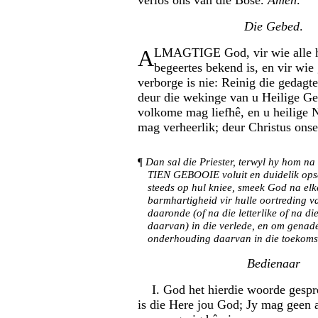
verlos ons van die Bose.
Amen
.
Die Gebed
.
A
LMAGTIGE God, vir wie alle har
begeertes bekend is, en vir wi
verborge is nie: Reinig die gedagt
deur die wekinge van u Heilige Ge
volkome mag liefhê, en u heilige
mag verheerlik; deur Christus ons
¶
Dan sal die Priester, terwyl hy hom na 
TIEN GEBOOIE voluit en duidelik ops
steeds op hul kniee, smeek God na e
barmhartigheid vir hulle oortreding va
daaronde (of na die letterlike of na di
daarvan) in die verlede, en om genade
onderhouding daarvan in die toekoms,
Bedienaar
I. God het hierdie woorde gespre
is die Here jou God; Jy mag geen 