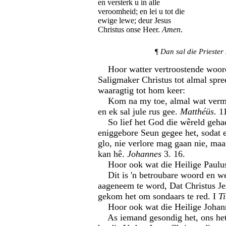
en versterk u in alle
veroomheid; en lei u tot die
ewige lewe; deur Jesus
Christus onse Heer.
Amen
.
¶
Dan sal die Priester 
Hoor watter vertroostende woor
Saligmaker Christus tot almal spre
waaragtig tot hom keer:
Kom na my toe, almal wat vermoe
en ek sal jule rus gee.
Matthéüs
. 1
So lief het God die wêreld gehad
eniggebore Seun gegee het, sodat 
glo, nie verlore mag gaan nie, maa
kan hê.
Johannes
3. 16.
Hoor ook wat die Heilige Paulus
Dit is 'n betroubare woord en we
aageneem te word, Dat Christus Je
gekom het om sondaars te red. I
T
Hoor ook wat die Heilige Johann
As iemand gesondig het, ons het