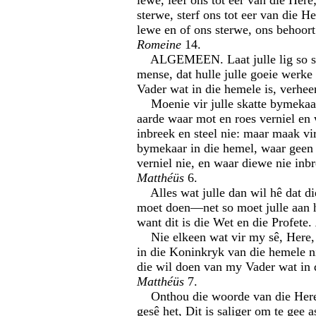
lewe, leef ons tot eer van die Here
sterwe, sterf ons tot eer van die H
lewe en of ons sterwe, ons behoort
Romeine
14.
ALGEMEEN. Laat julle lig so sk
mense, dat hulle julle goeie werke 
Vader wat in die hemele is, verhee
Moenie vir julle skatte bymekaa
aarde waar mot en roes verniel en
inbreek en steel nie: maar maak vir
bymekaar in die hemel, waar geen 
verniel nie, en waar diewe nie inbr
Matthéüs
6.
Alles wat julle dan wil hê dat di
moet doen—net so moet julle aan 
want dit is die Wet en die Profete.
Nie elkeen wat vir my sê, Here, 
in die Koninkryk van die hemele n
die wil doen van my Vader wat in 
Matthéüs
7.
Onthou die woorde van die Here 
gesê het, Dit is saliger om te gee 