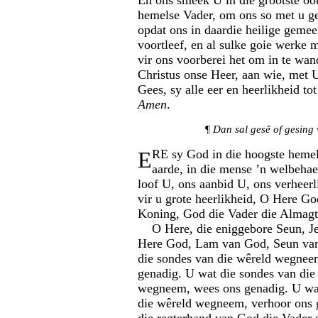
En ons smeek U in die grootste o
hemelse Vader, om ons so met u ge
opdat ons in daardie heilige gem
voortleef, en al sulke goie werke
vir ons voorberei het om in te wan
Christus onse Heer, aan wie, met U
Gees, sy alle eer en heerlikheid to
Amen
.
¶
Dan sal gesê of gesing
E
RE sy God in die hoogste hemel
aarde, in die mense ’n welbehae
loof U, ons aanbid U, ons verheer
vir u grote heerlikheid, O Here G
Koning, God die Vader die Almagt
O Here, die eniggebore Seun, Je
Here God, Lam van God, Seun van
die sondes van die wêreld wegnee
genadig. U wat die sondes van die
wegneem, wees ons genadig. U wat
die wêreld wegneem, verhoor ons 