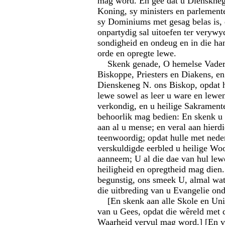
mag word. En gee dat u Dienskne
Koning, sy ministers en parlemente
sy Dominiums met gesag belas is, 
onpartydig sal uitoefen ter verywy
sondigheid en ondeug en in die h
orde en opregte lewe.
Skenk genade, O hemelse Vader,
Biskoppe, Priesters en Diakens, en
Dienskeneg N. ons Biskop, opdat h
lewe sowel as leer u ware en lew
verkondig, en u heilige Sakrament
behoorlik mag bedien: En skenk u
aan al u mense; en veral aan hierd
teenwoordig; opdat hulle met neder
verskuldigde eerbled u heilige Wo
aanneem; U al die dae van hul lewe
heiligheid en opregtheid mag dien.
begunstig, ons smeek U, almal wat
die uitbreding van u Evangelie ond
[En skenk aan alle Skole en Unive
van u Gees, opdat die wêreld met 
Waarheid vervul mag word.] [En ve