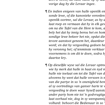
vorige dag by die Leraar ingee
.
¶
En indien enigeen van hulle openlik en
sonde lewe, of die kanonieke verorden
openlik oortree, sal die Leraar, as hy
laat roep en vermaan dat hy in elk ge
om na die Tafel van die Here te kom, 
bely het dat hy innig berou het en ho
sondige lewe bekeer het nie, opdat di
tevore aanstoot geneem het, daardeur 
word; en dat hy vergoeding gedoen he
hy veronreg het; of tenminste verklaar
voornemens is om dit te doen, sodra h
daartoe kry
.
¶
Op dieselfde wyse sal die Leraar optre
wie hy merk dat hulle in haat en nyd 
hulle nie toelaat om tot die Tafel van d
alvorens hy weet dat hulle versoen is 
van die partye in so 'n onenigheid ber
al sy oortredings van ganser harte te 
vergoeding te doen waar hyself aansto
ander party hom nie tot 'n godvrugtig
laat oorhaal nie, dog in sy weespanni
volhard: behoort die Bedienaar in so '