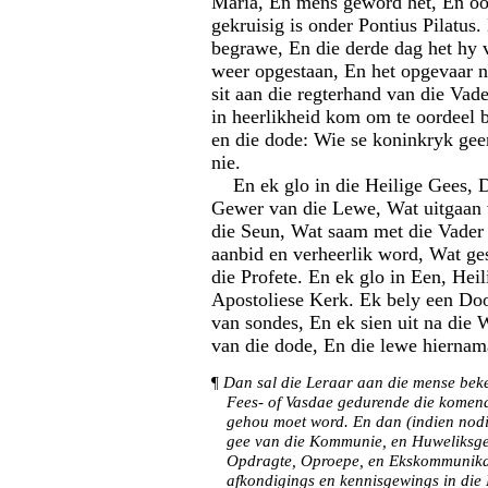
Maria, En mens geword het, En oo
gekruisig is onder Pontius Pilatus.
begrawe, En die derde dag het hy v
weer opgestaan, En het opgevaar n
sit aan die regterhand van die Vad
in heerlikheid kom om te oordeel 
en die dode: Wie se koninkryk gee
nie.
En ek glo in die Heilige Gees, D
Gewer van die Lewe, Wat uitgaan 
die Seun, Wat saam met die Vader
aanbid en verheerlik word, Wat ge
die Profete. En ek glo in Een, Heil
Apostoliese Kerk. Ek bely een Do
van sondes, En ek sien uit na die
van die dode, En die lewe hierna
¶
Dan sal die Leraar aan die mense bek
Fees- of Vasdae gedurende die komend
gehou moet word. En dan (indien nodi
gee van die Kommunie, en Huweliksge
Opdragte, Oproepe, en Ekskommunikas
afkondigings en kennisgewings in die