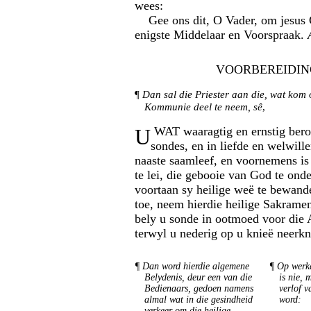
wees:
Gee ons dit, O Vader, om jesus C
enigste Middelaar en Voorspraak.
VOORBEREIDIN
¶
Dan sal die Priester aan die, wat kom 
Kommunie deel te neem, sê
,
U
WAT waaragtig en ernstig bero
sondes, en in liefde en welwill
naaste saamleef, en voornemens i
te lei, die gebooie van God te ond
voortaan sy heilige weë te bewand
toe, neem hierdie heilige Sakrament
bely u sonde in ootmoed voor die
terwyl u nederig op u knieë neerkn
¶
Dan word hierdie algemene
¶
Op werk
Belydenis, deur een van die
is nie, 
Bedienaars, gedoen namens
verlof v
almal wat in die gesindheid
word
:
verkeer om die heilige