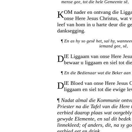
mense gee, tot die hele Gemeente sê
,
K
OM nader en ontvang die Ligg
onse Here Jesus Christus, wat v
leef van hom in u harte deur die g
danksegging.
¶
En as hy so gesê het, sal hy, wannee
iemand gee, sê
,
D
IE Liggaam van onse Here Jesu
bewaar u liggaam en siel tot di
¶
En die Bedienaar wat die Beker aan 
D
IE Bloed van onse Here Jesus C
liggaam en siel tot die ewige l
¶
Nadat almal die Kommunie ontvan
Priester na die Tafel van die Here 
eerbied daarop plaas wat oorgebly
gewyde Elemente, en sal dit bedek 
linnekleed; of anders, dit, na sy 
eerbied eet en drink
.