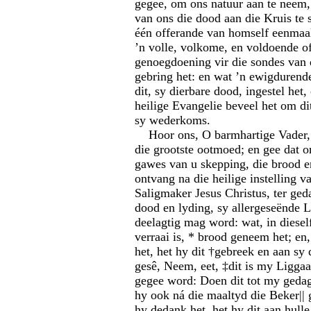
gegee, om ons natuur aan te neem, 
van ons die dood aan die Kruis te s
één offerande van homself eenmaal 
’n volle, volkome, en voldoende of
genoegdoening vir die sondes van 
gebring het: en wat ’n ewigdurend
dit, sy dierbare dood, ingestel het,
heilige Evangelie beveel het om di
sy wederkoms.
Hoor ons, O barmhartige Vader,
die grootste ootmoed; en gee dat o
gawes van u skepping, die brood e
ontvang na die heilige instelling 
Saligmaker Jesus Christus, ter ged
dood en lyding, sy allergeseënde 
deelagtig mag word: wat, in diesel
verraai is, * brood geneem het; en
het, het hy dit †gebreek en aan sy 
gesê, Neem, eet, ‡dit is my Liggaa
gegee word: Doen dit tot my gedag
hy ook ná die maaltyd die Beker||
hy dedank het, het hy dit aan hulle