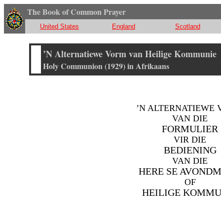
The Book of Common Prayer
United States
England
Scotland
’N Alternatiewe Vorm van Heilige Kommunie
Holy Communion (1929) in Afrikaans
’N ALTERNATIEWE
VAN DIE
FORMULIER
VIR DIE
BEDIENING
VAN DIE
HERE SE AVOND
OF
HEILIGE KOMMU