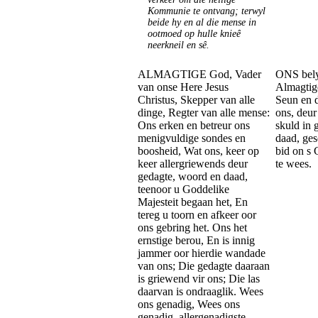
Kommunie te ontvang; terwyl
beide hy en al die mense in
ootmoed op hulle knieê
neerkneil en sê
.
ALMAGTIGE God, Vader
ONS bely
van onse Here Jesus
Almagtige
Christus, Skepper van alle
Seun en d
dinge, Regter van alle mense:
ons, deur
Ons erken en betreur ons
skuld in 
menigvuldige sondes en
daad, ge
boosheid, Wat ons, keer op
bid on s
keer allergriewends deur
te wees.
gedagte, woord en daad,
teenoor u Goddelike
Majesteit begaan het, En
tereg u toorn en afkeer oor
ons gebring het. Ons het
ernstige berou, En is innig
jammer oor hierdie wandade
van ons; Die gedagte daaraan
is griewend vir ons; Die las
daarvan is ondraaglik. Wees
ons genadig, Wees ons
genadig, allergenadigste