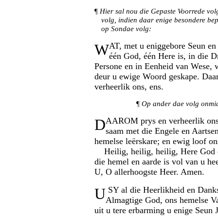
¶
Hier sal nou die Gepaste Voorrede vol
volg, indien daar enige besondere bepa
op Sondae volg:
W
AT, met u eniggebore Seun en 
één God, één Here is, in die D
Persone en in Eenheid van Wese, w
deur u ewige Woord geskape. Daa
verheerlik ons, ens.
¶
Op ander dae volg onmid
D
AAROM prys en verheerlik ons
saam met die Engele en Aartsen
hemelse leërskare; en ewig loof on
Heilig, heilig, heilig, Here God 
die hemel en aarde is vol van u hee
U, O allerhoogste Heer. Amen.
U
SY al die Heerlikheid en Dank
Almagtige God, ons hemelse Va
uit u tere erbarming u enige Seun 