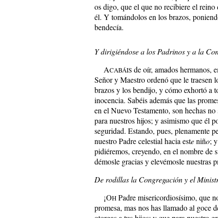
os digo, que el que no recibiere el rein
él. Y tomándolos en los brazos, poniendo
bendecía.
Y dirigiéndose a los Padrinos y a la Co
A
de oír, amados hermanos, e
CABÁIS
Señor y Maestro ordenó que le traesen l
brazos y los bendijo, y cómo exhortó a 
inocencia. Sabéis además que las prome
en el Nuevo Testamento, son hechas no s
para nuestros hijos; y asimismo que él p
seguridad. Estando, pues, plenamente p
nuestro Padre celestial hacia est
e
niñ
o
; 
pidiéremos, creyendo, en el nombre de s
démosle gracias y elevémosle nuestras p
De rodillas la Congregación y el Ministr
¡O
Padre misericordiosísimo, que no 
H
promesa, mas nos has llamado al goce d
otorgas a tus hijos; y que para nuestro 