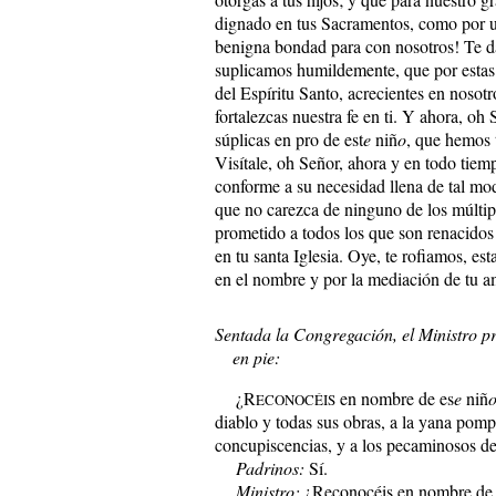
dignado en tus Sacramentos, como por un
benigna bondad para con nosotros! Te da
suplicamos humildemente, que por estas 
del Espíritu Santo, acrecientes en nosotr
fortalezcas nuestra fe en ti. Y ahora, oh
súplicas en pro de est
e
niñ
o
, que hemos 
Visítale, oh Señor, ahora y en todo tiem
conforme a su necesidad llena de tal mod
que no carezca de ninguno de los múltip
prometido a todos los que son renacidos 
en tu santa Iglesia. Oye, te rofiamos, est
en el nombre y por la mediación de tu 
Sentada la Congregación, el Ministro pr
en pie:
¿R
en nombre de es
e
niñ
ECONOCÉIS
diablo y todas sus obras, a la yana pom
concupiscencias, y a los pecaminosos de
Padrinos:
Sí.
Ministro:
¿Reconocéis en nombre de 