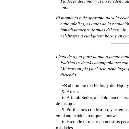
Fiadores del niño; y si no pueden hal
uno.
El momento más oportuno para la celeb
culto público, es antes de la recitaci
inmediatamente después del sermón. 
celebrarse a cualquiera hora y en cua
Llena de agua pura la pila o fuente baut
Padrinos y demás acompañantes con el 
Ministro en pie (si el acto tiene lugar
diciendo:
E
el nombre del Padre, y del Hijo, y
N
R
. Amen.
V
. A ti, oh Señor, a ti sólo hemos p
de tus ojos.
R
. Purifícanos con hisopo, y seremos
emblanquecidos más que la nieve.
V
. Esconde tu rostro de nuestros peca
maldades.