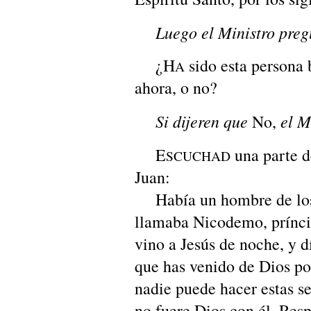
Luego el Ministro pregun
¿H
sido esta persona 
A
ahora, o no?
Si dijeren que
el M
No,
E
una parte d
SCUCHAD
Juan:
Había un hombre de los 
llamaba Nicodemo, príncip
vino a Jesús de noche, y d
que has venido de Dios p
nadie puede hacer estas se
no fuere Dios con él. Resp