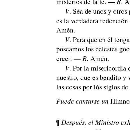
R
misterios de la fe. —
. 
V
. Sea de unos y otros
es la verdadera redención
Amén.
V
. Para que en él teng
poseamos los celestes goc
R
creer. —
. Amén.
V
. Por la misericordia
nuestro, que es bendito y 
las cosas por lós siglos d
Puede cantarse un
Himno
Después, el Ministro exh
¶