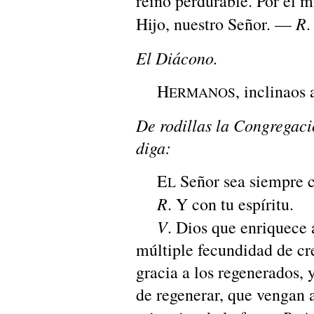
reinó perdurable. Por el m
R
Hijo, nuestro Señor. —
.
El Diácono.
H
, inclinaos 
ERMANOS
De rodillas la Congregació
diga:
E
Señor sea siempre c
L
R
. Y con tu espíritu.
V
. Dios que enriquece a
múltiple fecundidad de cr
gracia a los regenerados, 
de regenerar, que vengan