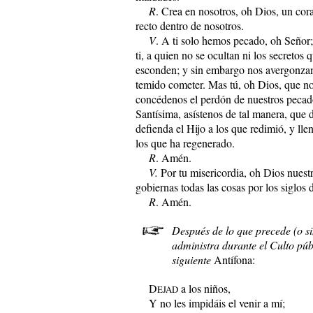
R
. Crea en nosotros, oh Dios, un cor
recto dentro de nosotros.
V
. A ti solo hemos pecado, oh Señor
ti, a quien no se ocultan ni los secretos 
esconden; y sin embargo nos avergonza
temido cometer. Mas tú, oh Dios, que no
concédenos el perdón de nuestros pecado
Santísima, asístenos de tal manera, que di
defienda el Hijo a los que redimió, y lle
los que ha regenerado.
R
. Amén.
V.
Por tu misericordia, oh Dios nuestr
gobiernas todas las cosas por los siglos d
R
. Amén.
Después de lo que precede (o si
administra durante el Culto públ
siguiente
Antífona:
D
a los niños,
EJAD
Y no les impidáis el venir a mí;