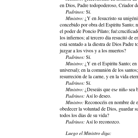
en Dios, Padre todopoderoso, Criador del
Padrinos:
Sí.
Ministro:
¿Y en Jesucristo su unigéni
concebido por obra del Espíritu Santo; 
el poder de Poncio Pilato; fué:crucifica
los infiernos; al tercero día resucitó de e
está sentado a la diestra de Dios Padre 
juzgar a los vivos y a los muertos?
Padrinos:
Sí.
Ministro:
¿Y en el Espíritu Santo; en l
universal); en la comunión de los santos;
resurreción de la carne, y en la vida eter
Padrinos:
Sí.
Ministro:
¿Deseáis que es
e
niñ
o
sea b
Padrinos:
Así lo deseo.
Ministro:
Reconocéis en nombre de e
obedecer la voluntad de Dios, guardar s
todos los días de su vida?
Padrinos:
Así lo reconozco.
Luego el Ministro diga: