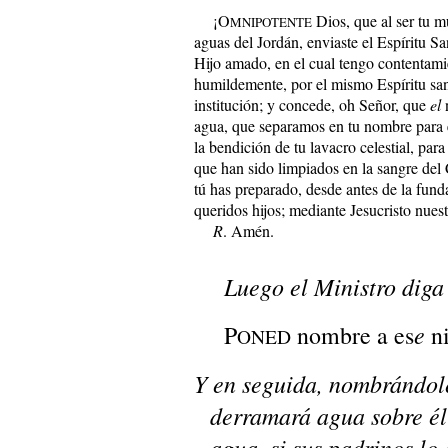
¡O
Dios, que al ser tu m
MNIPOTENTE
aguas del Jordán, enviaste el Espíritu Sa
Hijo amado, en el cual tengo contentami
humildemente, por el mismo Espíritu sant
institución; y concede, oh Señor, que
el
agua, que separamos en tu nombre para e
la bendición de tu lavacro celestial, par
que han sido limpiados en la sangre del
tú has preparado, desde antes de la fund
queridos hijos; mediante Jesucristo nues
R
. Amén.
Luego el Ministro diga a
e
P
nombre a es
n
ONED
Y en seguida, nombrándole
derramará agua sobre él 
agua, si sus padrinos lo