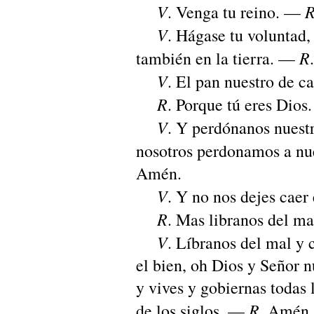
V
. Venga tu reino. —
V
. Hágase tu voluntad,
R
también en la tierra. —
V
. El pan nuestro de ca
R
. Porque tú eres Dios.
V
. Y perdónanos nuest
nosotros perdonamos a nu
Amén.
V
. Y no nos dejes caer 
R
. Mas libranos del ma
V
. Líbranos del mal y
el bien, oh Dios y Señor n
y vives y gobiernas todas l
R
de los siglos. —
. Amén.