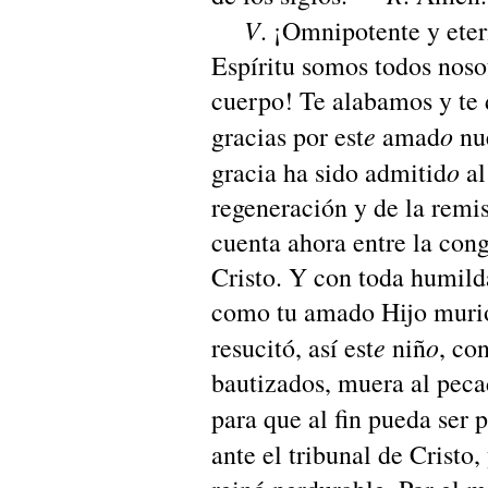
V
. ¡Omnipotente y ete
Espíritu somos todos noso
cuerpo! Te alabamos y te
e
o
gracias por est
amad
nue
o
gracia ha sido admitid
al
regeneración y de la remi
cuenta ahora entre la con
Cristo. Y con toda humild
como tu amado Hijo murió
e
o
resucitó, así est
niñ
, co
bautizados, muera al pecad
para que al fin pueda ser 
ante el tribunal de Cristo,