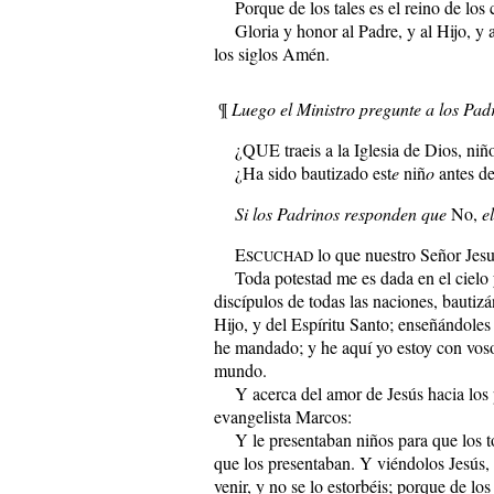
Porque de los tales es el reino de los c
Gloria y honor al Padre, y al Hijo, y al
los siglos Amén.
¶
Luego el Ministro pregunte a los Pad
¿QUE traeis a la Iglesia de Dios, niño
¿Ha sido bautizado est
e
niñ
o
antes de
Si los Padrinos responden que
No,
el
E
lo que nuestro Señor Jesuc
SCUCHAD
Toda potestad me es dada en el cielo y e
discípulos de todas las naciones, bautiz
Hijo, y del Espíritu Santo; enseñándoles
he mandado; y he aquí yo estoy con vosotr
mundo.
Y acerca del amor de Jesús hacia los pe
evangelista Marcos:
Y le presentaban niños para que los toc
que los presentaban. Y viéndolos Jesús, 
venir, y no se lo estorbéis; porque de los