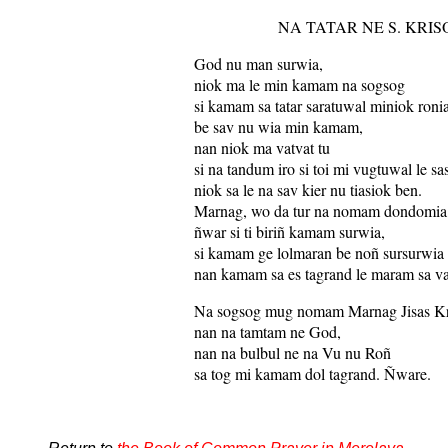
NA TATAR NE S. KRI
God nu man surwia,
niok ma le min kamam na sogsog
si kamam sa tatar saratuwal miniok roni
be sav nu wia min kamam,
nan niok ma vatvat tu
si na tandum iro si toi mi vugtuwal le sa
niok sa le na sav kier nu tiasiok ben.
Marnag, wo da tur na nomam dondomia
ñwar si ti biriñ kamam surwia,
si kamam ge lolmaran be noñ sursurwia
nan kamam sa es tagrand le maram sa v
Na sogsog mug nomam Marnag Jisas Kr
nan na tamtam ne God,
nan na bulbul ne na Vu nu Roñ
sa tog mi kamam dol tagrand. Ñware.