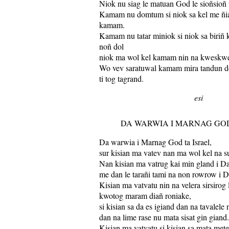
Niok nu siag le matuan God le sioñsioñ
Kamam nu domtum si niok sa kel me ñia
kamam.
Kamam nu tatar miniok si niok sa biriñ
noñ dol
niok ma wol kel kamam nin na kweskwe
Wo vev saratuwal kamam mira tandun dol
ti tog tagrand.
esi
DA WARWIA I MARNAG GOD
Da warwia i Marnag God ta Israel,
sur kisian ma vatev nan ma wol kel na s
Nan kisian ma vatrug kai min gland i D
me dan le tarañi tami na non rowrow i 
Kisian ma vatvatu nin na velera sirsirog 
kwotog maram diañ roniake,
si kisian sa da es igiand dan na tavalele
dan na lime rase nu mata sisat gin giand.
Kisian ma vatvatu si kisian sa mata me