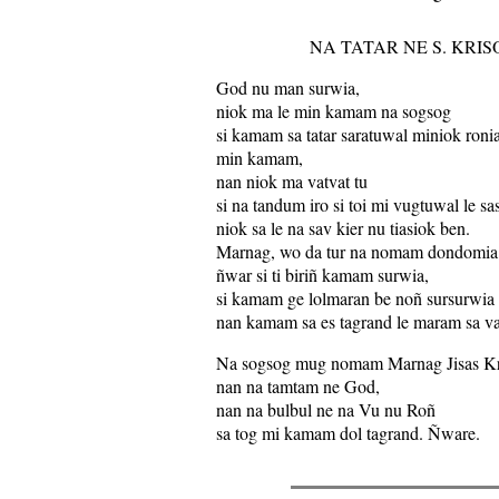
NA TATAR NE S. KRI
God nu man surwia,
niok ma le min kamam na sogsog
si kamam sa tatar saratuwal miniok roni
min kamam,
nan niok ma vatvat tu
si na tandum iro si toi mi vugtuwal le sa
niok sa le na sav kier nu tiasiok ben.
Marnag, wo da tur na nomam dondomia
ñwar si ti biriñ kamam surwia,
si kamam ge lolmaran be noñ sursurwia
nan kamam sa es tagrand le maram sa v
Na sogsog mug nomam Marnag Jisas Kr
nan na tamtam ne God,
nan na bulbul ne na Vu nu Roñ
sa tog mi kamam dol tagrand. Ñware.