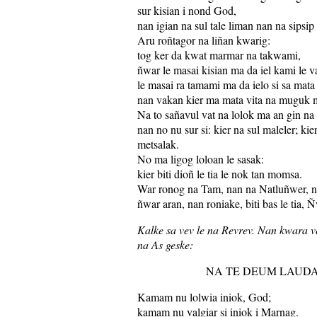
sur kisian i nond God,
nan igian na sul tale liman nan na sipsip
Aru roñtagor na liñan kwarig:
tog ker da kwat marmar na takwami,
ñwar le masai kisian ma da iel kami le 
le masai ra tamami ma da ielo si sa mata
nan vakan kier ma mata vita na muguk
Na to sañavul vat na lolok ma an gin na t
nan no nu sur si: kier na sul maleler; kier 
metsalak.
No ma ligog loloan le sasak:
kier biti dioñ le tia le nok tan momsa.
War ronog na Tam, nan na Natluñwer, 
ñwar aran, nan roniake, biti bas le tia, 
Kalke sa vev le na Revrev. Nan kwara v
na As geske:
NA TE DEUM LAUD
Kamam nu lolwia iniok, God;
kamam nu valgiar si iniok i Marnag.