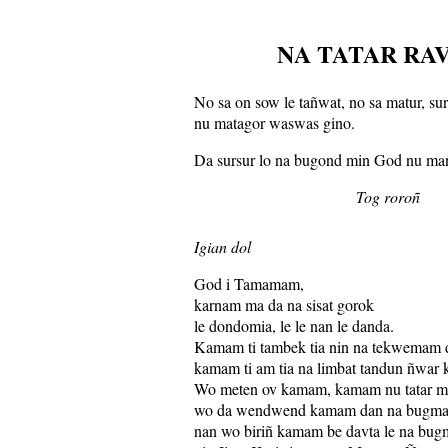
NA TATAR RA
No sa on sow le tañwat, no sa matur, su
nu matagor waswas gino.
Da sursur lo na bugond min God nu ma
Tog roroñ
Igian dol
God i Tamamam,
karnam ma da na sisat gorok
le dondomia, le le nan le danda.
Kamam ti tambek tia nin na tekwemam 
kamam ti am tia na limbat tandun ñwar
Wo meten ov kamam, kamam nu tatar m
wo da wendwend kamam dan na bugm
nan wo biriñ kamam be davta le na bug