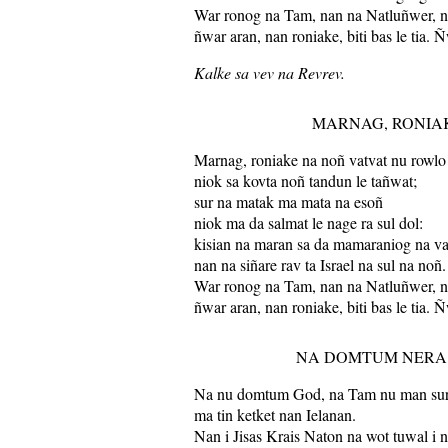
War ronog na Tam, nan na Natluñwer, 
ñwar aran, nan roniake, biti bas le tia. 
Kalke sa vev na Revrev.
MARNAG, RONIA
Marnag, roniake na noñ vatvat nu rowlo
niok sa kovta noñ tandun le tañwat;
sur na matak ma mata na esoñ
niok ma da salmat le nage ra sul dol:
kisian na maran sa da mamaraniog na val
nan na siñare rav ta Israel na sul na noñ.
War ronog na Tam, nan na Natluñwer, 
ñwar aran, nan roniake, biti bas le tia. 
NA DOMTUM NERA
Na nu domtum God, na Tam nu man sur
ma tin ketket nan Ielanan.
Nan i Jisas Krais Naton na wot tuwal i