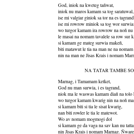
God, iniok na kweteg tañwat,
iniok nu maros kamam sa tog saratuwal,
ise mi valgiar giniok sa tor na es tagrand
ise mi rowrow miniok sa tog wor surwia
wo turgor kamam ira rowrow na noñ nu
le masai na nomam tavalele sa row sur
si kamam ge mateg surwia makeñ,
biti matawut le tia na man ne na nomam 
nin na man ne Jisas Krais i nomam Mar
NA TATAR TAMBE S
Marnag, i Tamamam ketket,
God nu man surwia, i es tagrand,
niok ma le waswas kamam diañ na tolo 
wo turgor kamam kwarig nin na noñ ma
si kamam biti si tia le sisat kwarig,
nan biti rowler le tia le matewot.
Wo av nomam mogmogi dol
si kamam ge da vaga na sav kan nu tatta
nin Jisas Krais i nomam Marnag. Ñware