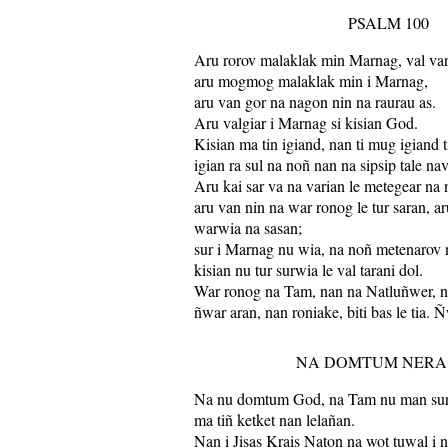
PSALM 100
Aru rorov malaklak min Marnag, val var
aru mogmog malaklak min i Marnag,
aru van gor na nagon nin na raurau as.
Aru valgiar i Marnag si kisian God.
Kisian ma tin igiand, nan ti mug igiand t
igian ra sul na noñ nan na sipsip tale na
Aru kai sar va na varian le metegear na 
aru van nin na war ronog le tur saran, ar
warwia na sasan;
sur i Marnag nu wia, na noñ metenarov 
kisian nu tur surwia le val tarani dol.
War ronog na Tam, nan na Natluñwer, 
ñwar aran, nan roniake, biti bas le tia. 
NA DOMTUM NERA
Na nu domtum God, na Tam nu man sur
ma tiñ ketket nan lelañan.
Nan i Jisas Krais Naton na wot tuwal i