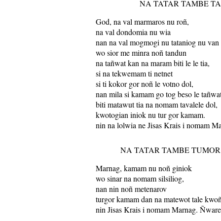
NA TATAR TAMBE T
God, na val marmaros nu roñ,
na val dondomia nu wia
nan na val mogmogi nu tataniog nu van
wo sior me minra noñ tandun
na tañwat kan na maram biti le le tia,
si na tekwemam ti netnet
si ti kokor gor noñ le votno dol,
nan mila si kamam go tog beso le tañwat
biti matawut tia na nomam tavalele dol,
kwotogian iniok nu tur gor kamam.
nin na lolwia ne Jisas Krais i nomam M
NA TATAR TAMBE TUMO
Marnag, kamam nu noñ giniok
wo sinar na nomam silsiliog,
nan nin noñ metenarov
turgor kamam dan na matewot tale kwoñ
nin Jisas Krais i nomam Marnag. Ñware