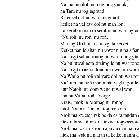
Na maram dol nu mogmog giniok,
na Tam nu tog tagrand.
Ra eñsel dol nu war lav giniok,
ketket na val sav dol nu man lon;
ira kerubim nan ra serafim nu war tagran
“Nu roñ, nu roñ, nu roñ,
Marnag God nin na navgi ta ketket.
Ketket nan lelañan nu vovor nin na siñar
Na navgi sal nu ronog nu war ronog gin
Na bultuwal nera sirsirog le nu war rono
Na navgi mate ra dondom nwot nu war r
Na Warlo nu roñ val vare dol nu war ro
Na Tam, na noñ maran biti vaglal gor le 
i tur Natoñ, nu dom wend tuwal wor;
nan na Vu nu roñ i Verge.
Krais, iniok in Marnag nu ronog,
iniok Nat na Tam, nu tog me aran.
Niok ma kweteg rak be da es ra tandun 
niok ti tarwa ti mia na tekwe togwaswas
Niok ma levta na roñmagavia dan na ma
niok ma wak na maran ta ketket minra 