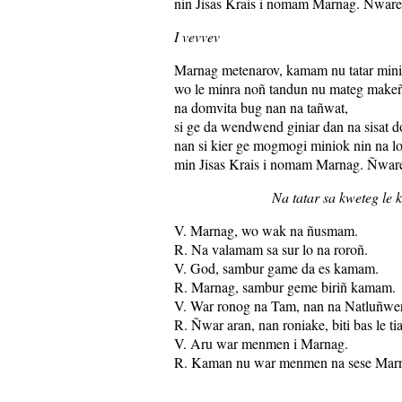
nin Jisas Krais i nomam Marnag. Ñware
I vevvev
Marnag metenarov, kamam nu tatar min
wo le minra noñ tandun nu mateg make
na domvita bug nan na tañwat,
si ge da wendwend giniar dan na sisat d
nan si kier ge mogmogi miniok nin na l
min Jisas Krais i nomam Marnag. Ñwar
Na tatar sa kweteg le 
V. Marnag, wo wak na ñusmam.
R. Na valamam sa sur lo na roroñ.
V. God, sambur game da es kamam.
R. Marnag, sambur geme biriñ kamam.
V. War ronog na Tam, nan na Natluñwer
R. Ñwar aran, nan roniake, biti bas le t
V. Aru war menmen i Marnag.
R. Kaman nu war menmen na sese Mar