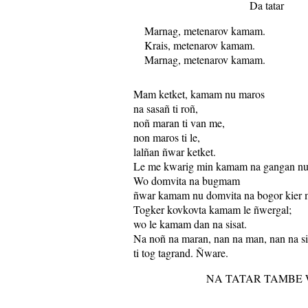
Da tatar
Marnag, metenarov kamam.
Krais, metenarov kamam.
Marnag, metenarov kamam.
Mam ketket, kamam nu maros
na sasañ ti roñ,
noñ maran ti van me,
non maros ti le,
lalñan ñwar ketket.
Le me kwarig min kamam na gangan nu t
Wo domvita na bugmam
ñwar kamam nu domvita na bogor kier
Togker kovkovta kamam le ñwergal;
wo le kamam dan na sisat.
Na noñ na maran, nan na man, nan na si
ti tog tagrand. Ñware.
NA TATAR TAMBE 