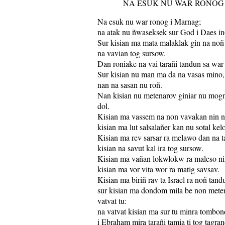
NA ESUK NU WAR RONOG
Na esuk nu war ronog i Marnag;
na atak nu ñwaseksek sur God i Daes in
Sur kisian ma mata malaklak gin na noñ
na vavian tog sursow.
Dan roniake na vai tarañi tandun sa war 
Sur kisian nu man ma da na vasas mino,
nan na sasan nu roñ.
Nan kisian nu metenarov giniar nu mogm
dol.
Kisian ma vassem na non vavakan nin n
kisian ma lut salsalañer kan nu sotal kelor
Kisian ma rev sarsar ra melawo dan na t
kisian na savut kal ira tog sursow.
Kisian ma vañan lokwlokw ra maleso ni
kisian ma vor vita wor ra matig savsav.
Kisian ma biriñ rav ta Israel ra noñ tand
sur kisian ma dondom mila be non mete
vatvat tu:
na vatvat kisian ma sur tu minra tombon
i Ebraham mira tarañi tamia ti tog tagran