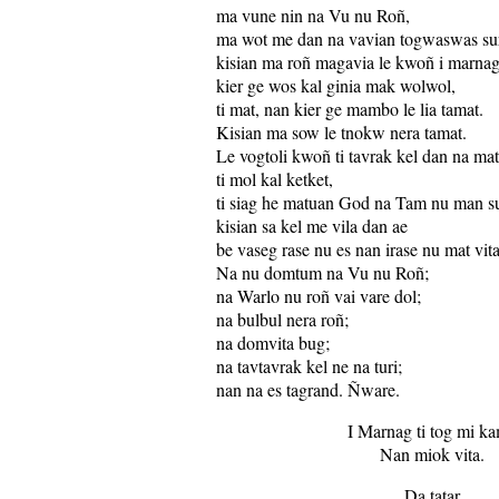
ma vune nin na Vu nu Roñ,
ma wot me dan na vavian togwaswas su
kisian ma roñ magavia le kwoñ i marnag
kier ge wos kal ginia mak wolwol,
ti mat, nan kier ge mambo le lia tamat.
Kisian ma sow le tnokw nera tamat.
Le vogtoli kwoñ ti tavrak kel dan na mat
ti mol kal ketket,
ti siag he matuan God na Tam nu man s
kisian sa kel me vila dan ae
be vaseg rase nu es nan irase nu mat vita
Na nu domtum na Vu nu Roñ;
na Warlo nu roñ vai vare dol;
na bulbul nera roñ;
na domvita bug;
na tavtavrak kel ne na turi;
nan na es tagrand. Ñware.
I Marnag ti tog mi ka
Nan miok vita.
Da tatar