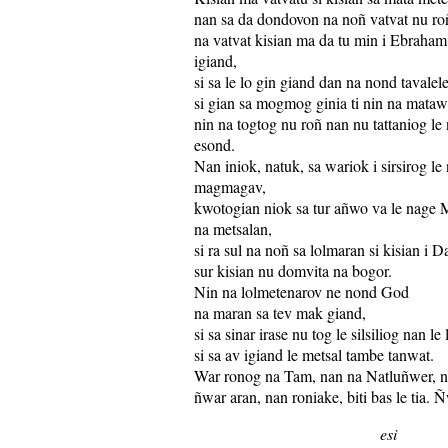
nan sa da dondovon na noñ vatvat nu ro
na vatvat kisian ma da tu min i Ebraham
igiand,
si sa le lo gin giand dan na nond tavalele
si gian sa mogmog ginia ti nin na matawu
nin na togtog nu roñ nan nu tattaniog le
esond.
Nan iniok, natuk, sa wariok i sirsirog le
magmagav,
kwotogian niok sa tur añwo va le nage M
na metsalan,
si ra sul na noñ sa lolmaran si kisian i D
sur kisian nu domvita na bogor.
Nin na lolmetenarov ne nond God
na maran sa tev mak giand,
si sa sinar irase nu tog le silsiliog nan le
si sa av igiand le metsal tambe tanwat.
War ronog na Tam, nan na Natluñwer, 
ñwar aran, nan roniake, biti bas le tia. 
esi