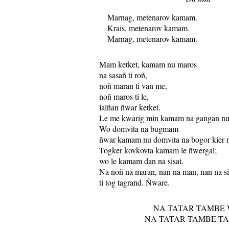
Marnag, metenarov kamam.
Krais, metenarov kamam.
Marnag, metenarov kamam.
Mam ketket, kamam nu maros
na sasañ ti roñ,
noñ maran ti van me,
noñ maros ti le,
lalñan ñwar ketket.
Le me kwarig min kamam na gangan nu t
Wo domvita na bugmam
ñwar kamam nu domvita na bogor kier
Togker kovkovta kamam le ñwergal;
wo le kamam dan na sisat.
Na noñ na maran, nan na man, nan na si
ti tog tagrand. Ñware.
NA TATAR TAMBE 
NA TATAR TAMBE T