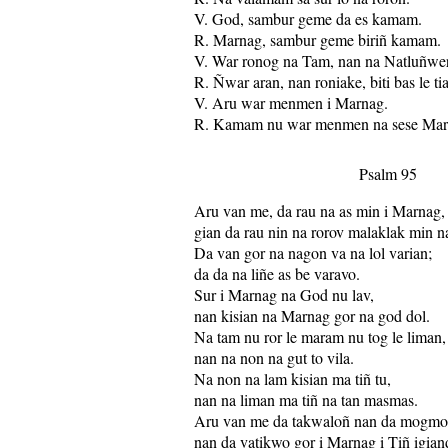
V. God, sambur geme da es kamam.
R. Marnag, sambur geme biriñ kamam.
V. War ronog na Tam, nan na Natluñwer
R. Ñwar aran, nan roniake, biti bas le t
V. Aru war menmen i Marnag.
R. Kamam nu war menmen na sese Mar
Psalm 95
Aru van me, da rau na as min i Marnag,
gian da rau nin na rorov malaklak min n
Da van gor na nagon va na lol varian;
da da na liñe as be varavo.
Sur i Marnag na God nu lav,
nan kisian na Marnag gor na god dol.
Na tam nu ror le maram nu tog le liman,
nan na non na gut to vila.
Na non na lam kisian ma tiñ tu,
nan na liman ma tiñ na tan masmas.
Aru van me da takwaloñ nan da mogmog
nan da vatikwo gor i Marnag i Tiñ igian