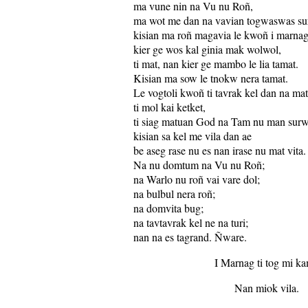
ma vune nin na Vu nu Roñ,
ma wot me dan na vavian togwaswas su
kisian ma roñ magavia le kwoñ i marnag
kier ge wos kal ginia mak wolwol,
ti mat, nan kier ge mambo le lia tamat.
Kisian ma sow le tnokw nera tamat.
Le vogtoli kwoñ ti tavrak kel dan na mat
ti mol kai ketket,
ti siag matuan God na Tam nu man surw
kisian sa kel me vila dan ae
be aseg rase nu es nan irase nu mat vita.
Na nu domtum na Vu nu Roñ;
na Warlo nu roñ vai vare dol;
na bulbul nera roñ;
na domvita bug;
na tavtavrak kel ne na turi;
nan na es tagrand. Ñware.
I Marnag ti tog mi ka
Nan miok vila.