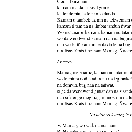
God i Tamamam,
kamam ma da na sisat gorok
le dondomia, le le nan le danda.
Kamam ti tambek tia nin na tekwemam 
kamam ti tam tia na limbat tandun ñwar
Wo metenarov kamam, kamam nu tatar 
wo da wendwend kamam dan na bugm
nan wo biriñ kamam be davta le na bug
nin Jisas Krais i nomam Marnag. Ñware
I vevvev
Marnag metenarov, kamam nu tatar min
wo le minra noñ tandun nu mateg make
na domvita bug nan na tañwat,
si ge da wendwend giniar dan na sisat d
nan si kier ge mogmogi miniok nin na l
nin Jisas Krais i nomam Marnag. Ñware
Na tatar sa kweteg le 
V. Marnag, wo wak na ñusmam.
R. Na valamam sa sur lo na roroñ.