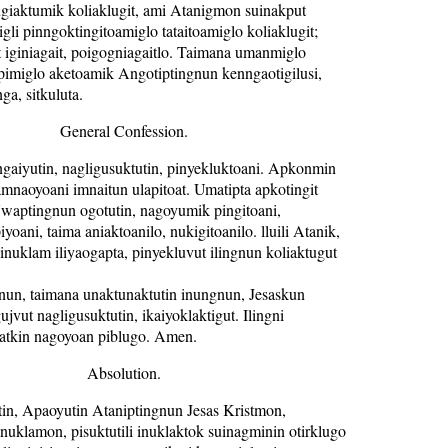
ugiaktumik koliaklugit, ami Atanigmon suinakput
gli pinngoktingitoamiglo tataitoamiglo koliaklugit;
 iginiagait, poigogniagaitlo. Taimana umanmiglo
ipimiglo aketoamik Angotiptingnun kenngaotigilusi,
ga, sitkuluta.
General Confession.
gaiyutin, nagligusuktutin, pinyekluktoani. Apkonmin
mnaoyoani imnaitun ulapitoat. Umatipta apkotingit
Uwaptingnun ogotutin, nagoyumik pingitoani,
yoani, taima aniaktoanilo, nukigitoanilo. lluili Atanik,
, inuklam iliyaogapta, pinyekluvut ilingnun koliaktugut
gnun, taimana unaktunaktutin inungnun, Jesaskun
jvut nagligusuktutin, ikaiyoklaktigut. Ilingni
 atkin nagoyoan piblugo. Amen.
Absolution.
in, Apaoyutin Ataniptingnun Jesas Kristmon,
inuklamon, pisuktutili inuklaktok suinagminin otirklugo