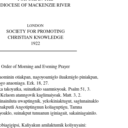
DIOCESE OF MACKENZIE RIVER
LONDON
SOCIETY FOR PROMOTING
CHRISTIAN KNOWLEDGE
1922
Order of Morning and Evening Prayer
minin otiakpan, nagoyoamiglo iluakmiglo piniakpan,
ogo anaoniaga. Ezk. 18, 27.
 takoyatka, suinatkalo saamnioyoak. Psalm 51, 3.
elaom atanngovik kaglimaiyoak. Matt. 3, 2.
iniluta uwaptingnik, yekokiniaktugut, saglunainaklo
inakputli Angotiptingnun koliaguptigu, Tamna
yoaklo, suinakput tunuanun iginiagait, sakainiagainilo.
iagigipsi, Kaliyakun amilaktumik koliyuyaini: