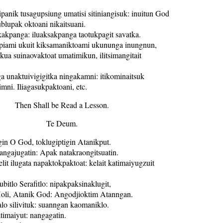
panik tusagupsiung umatisi sitiniangisuk: inuitun God
 ublupak oktoani nikaitsuani.
kakpanga: iluaksakpanga taotukpagit savatka.
piami ukuit kiksamaniktoami ukununga inungnun,
ua suinaovaktoat umatimikun, ilitsimangitait
a unaktuivigigitka ningakamni: itikominaitsuk
ni. Iliagasukpaktoani, etc.
Then Shall be Read a Lesson.
Te Deum.
gin O God, toklugiptigin Atanikput.
angajugatin: Apak natakraongitsuatin.
elit ilugata napaktokpaktoat: kelait katimaiyugzuit
ubitlo Serafitlo: nipakpaksinaklugit,
 Holi, Atanik God: Angodjioktim Atanngan.
lo silivituk: suanngan kaomaniklo.
atimaiyut: nangagatin.