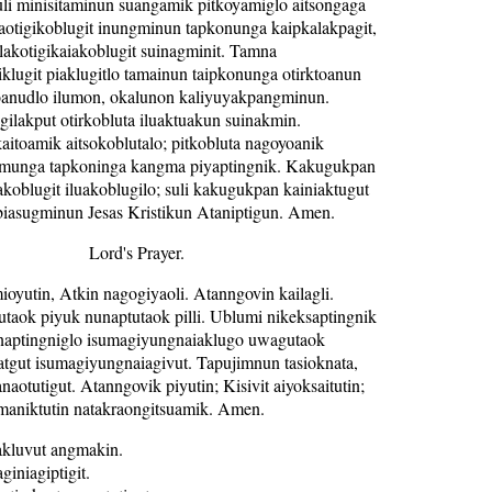
uli minisitaminun suangamik pitkoyamiglo aitsongaga
kaotigikoblugit inungminun tapkonunga kaipkalakpagit,
lakotigikaiakoblugit suinagminit. Tamna
klugit piaklugitlo tamainun taipkonunga otirktoanun
anudlo ilumon, okalunon kaliyuyakpangminun.
akput otirkobluta iluaktuakun suinakmin.
aitoamik aitsokoblutalo; pitkobluta nagoyoanik
umunga tapkoninga kangma piyaptingnik. Kakugukpan
yakoblugit iluakoblugilo; suli kakugukpan kainiaktugut
biasugminun Jesas Kristikun Ataniptigun. Amen.
Lord's Prayer.
oyutin, Atkin nagogiyaoli. Atanngovin kailagli.
utaok piyuk nunaptutaok pilli. Ublumi nikeksaptingnik
uinaptingniglo isumagiyungnaiaklugo uwagutaok
atgut isumagiyungnaiagivut. Tapujimnun tasioknata,
aotutigut. Atanngovik piyutin; Kisivit aiyoksaitutin;
aomaniktutin natakraongitsuamik. Amen.
kluvut angmakin.
giniagiptigit.