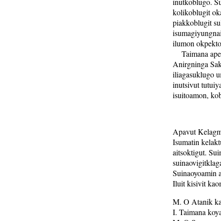
inutkoblugo. S
kolikoblugit o
piakkoblugit su
isumagiyungnai
ilumon okpekto
Taimana apegil
Anirgninga Sak
iliagasuklugo 
inutsivut tutui
isuitoamon, ko
Apavut Kelagmi
Isumatin kelakt
aitsoktigut. S
suinaovigitklag
Suinaoyoamin an
Iluit kisivit k
M. O Atanik ka
I. Taimana koya