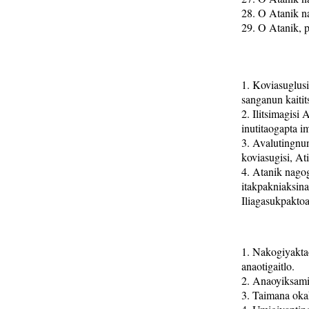
28. O Atanik n
29. O Atanik, p
1. Koviasuglusi
sanganun kaitits
2. Ilitsimagisi
inutitaogapta im
3. Avalutingnun
koviasugisi, At
4. Atanik nago
itakpakniaksina
Iliagasukpaktoa
1. Nakogiyaktao
anaotigaitlo.
2. Anaoyiksami
3. Taimana oka