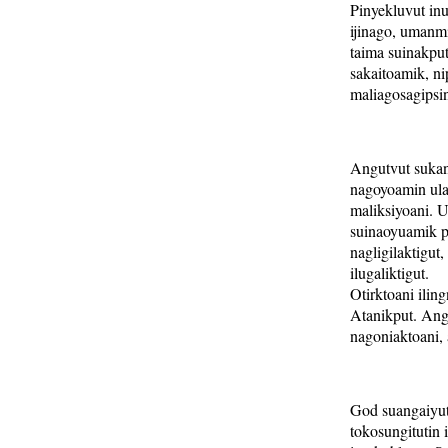
Pinyekluvut in
ijinago, umanmi
taima suinakput
sakaitoamik, n
maliagosagipsin
Angutvut sukan
nagoyoamin ula
maliksiyoani. 
suinaoyuamik pi
nagligilaktigut
ilugaliktigut.
Otirktoani ilin
Atanikput. Angu
nagoniaktoani,
God suangaiyut
tokosungitutin 