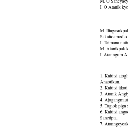
M. O Saneyaoyu
I. O Atanik kye
M. Iliagasukpa
Sakaitoamodlo.
I. Taimana nut
M. Atanikpak k
I. Atanngum At
1. Kaititsi ato
Anaotikun.
2. Kaititsi itka
3. Atanik Angi
4. Ajagangmiuta
5. Tagiok piga 
6. Kaititsi ang
Sanetipta.
7. Atanngoyoak