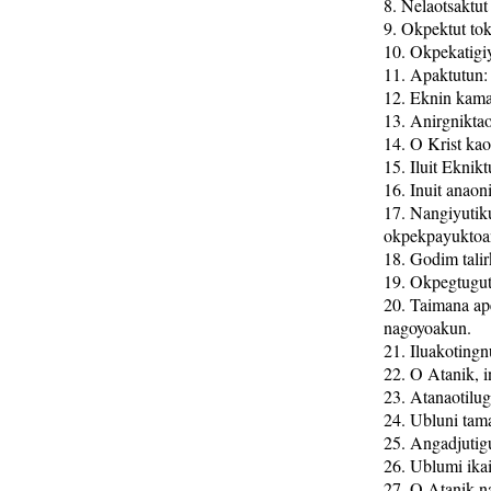
8. Nelaotsaktu
9. Okpektut to
10. Okpekatigiy
11. Apaktutun:
12. Eknin kama
13. Anirgniktao
14. O Krist ka
15. Iluit Eknik
16. Inuit anao
17. Nangiyutik
okpekpayuktoa
18. Godim talir
19. Okpegtugut 
20. Taimana ape
nagoyoakun.
21. Iluakotingn
22. O Atanik, i
23. Atanaotilug
24. Ubluni tama
25. Angadjutig
26. Ublumi ikai
27. O Atanik na