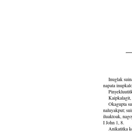
Inuglak suinao
napata inupkal
Pinyekluutitka
Kaipkalagit, K
Okagupta suina
naluyakput; su
iluaktoak, nago
I John 1, 8.
Anikatitka kob