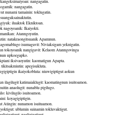
t kangeksimaiyoan: nangagatin.
kogamik: nangagatin.
ut nunami tamainin: toklugatin.
 suangaksainaktutin.
giyuk: iluaktok Ekniktoan.
k nagoyoanik: Ikaiyokti.
omanikan: Atanngoyutin.
tutin: natakraongitsuanik Apamnun.
niagomablugo isumagavit: Niviaksigam yeknigatin.
un tokoyoanik nangigavit: Kelaom Atanngovinga
nun upkoegapko.
kpiani iksivaoyutin: kaomatigun Apapta.
tikitsakmiutin: apegisukluta.
gigiptigin ikaiyokobluta: niuwigiptigut aokun
un ilagilugit katimaiaklugit: kaomatingnun isuitoamon.
nuitin anaolugit: nunablu pigilugo.
ilo: kivilugilo isuitoamon.
ini: koyagigiptigin.
ut Atingin: nunamon isuituamon.
yoktigut: ublumin suinamin tokluvaktigut.
gligigatigut: nagligigatigut.