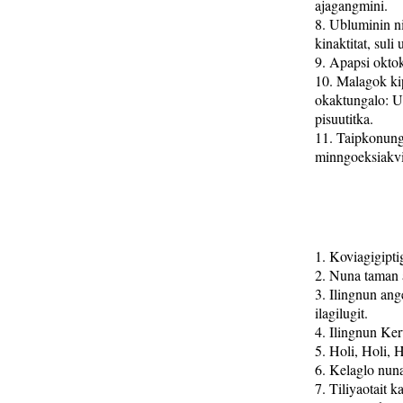
ajagangmini.
8. Ubluminin ni
kinaktitat, suli
9. Apapsi okto
10. Malagok ki
okaktungalo: Uk
pisuutitka.
11. Taipkonung
minngoeksiakvim
1. Koviagigipti
2. Nuna taman 
3. Ilingnun ang
ilagilugit.
4. Ilingnun Ker
5. Holi, Holi,
6. Kelaglo nuna
7. Tiliyaotait k