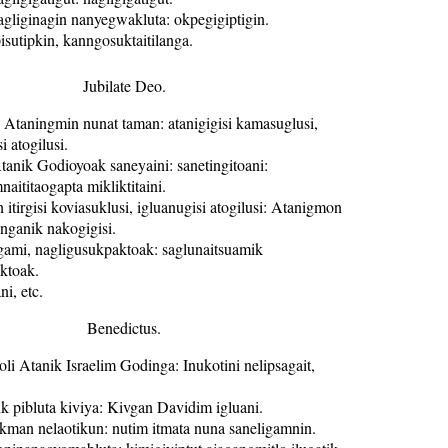
agliginagin nanyegwakluta: okpegigiptigin.
isutipkin, kanngosuktaitilanga.
Jubilate Deo.
 Ataningmin nunat taman: atanigigisi kamasuglusi,
i atogilusi.
 Atanik Godioyoak saneyaini: sanetingitoani:
naititaogapta mikliktitaini.
 itirgisi koviasuklusi, igluanugisi atogilusi: Atanigmon
inganik nakogigisi.
gami, nagligusukpaktoak: saglunaitsuamik
ktoak.
ni, etc.
Benedictus.
li Atanik Israelim Godinga: Inukotini nelipsagait,
k pibluta kiviya: Kivgan Davidim igluani.
kman nelaotikun: nutim itmata nuna saneligamnin.