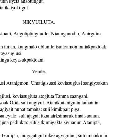
tin kyeta anaotutigut.
ta ikaiyoktigut.
NIKVUILUTA.
ktoani, Angotiptingnudlo, Niannganodlo, Anirgnim
im itman, kangmalo ublunilo isuitoamon inniakpaktoak.
oyasuglusi.
inga koyasukpaktoani.
Venite.
glusi Atanigmon. Umatigisuasi koviasuglusi sangiyoakun
tigilusi, koviasugluta atogluta Tamna saangani.
yoak God, suli angiyuk Atanik atanigmin tamainin.
giyait nunat tamaita: suli kimikpait piga.
saneyalo: suli ajagait itkanairksimaruk imaitsuanun.
adjuta padlukta: suli sitkumigakta sivuanun Atanipta,
 Godipta, inugigatigut nikekagvigmini, suli imnaikmin