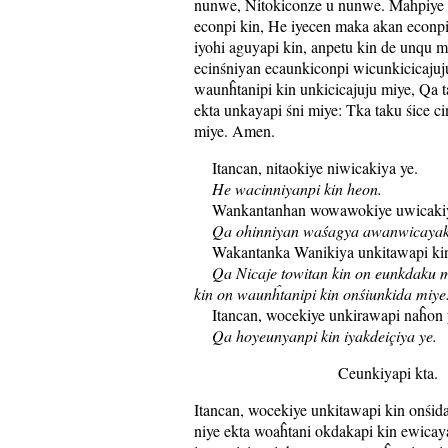
nunwe, Nitokiconze u nunwe. Maĥpiye 
econpi kin, He iyecen maka akan econ
iyohi aguyapi kin, anpetu kin de unqu m
ecinśniyan ecaunkiconpi wicunkicicajuj
waunĥtanipi kin unkicicajuju miye, Qa 
ekta unkayapi śni miye: Tka taku śice 
miye. Amen.
Itancan, nitaokiye niwicakiya ye.
He wacinniyanpi kin heon.
Wankantanhan wowawokiye uwicakiy
Qa ohinniyan waśagya awanwicayak
Wakantanka Wanikiya unkitawapi kin
Qa Nicaje towitan kin on eunkdaku m
kin on waunĥtanipi kin onśiunkida miye
Itancan, wocekiye unkirawapi naĥon 
Qa hoyeunyanpi kin iyakdeiçiya ye.
Ceunkiyapi kta.
Itancan, wocekiye unkitawapi kin onśid
niye ekta woaĥtani okdakapi kin ewicay