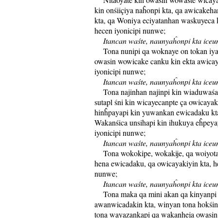
kin onśiiçiya naĥonpi kta, qa awicakeh
kta, qa Woniya eciyatanhan waskuyeca k
hecen iyonicipi nunwe;
Itancan waśte, naunyaĥonpi kta iceun
Tona nunipi qa woknaye on tokan iyay
owasin wowicake canku kin ekta awicay
iyonicipi nunwe;
Itancan waśte, naunyaĥonpi kta iceun
Tona najinhan najinpi kin wiaduwaśaki
sutapl śni kin wicayecanpte ça owicayaki
hinĥpayapi kin yuwankan ewicadaku kta
Wakanśica unsihapi kin ihukuya eĥpeya
iyonicipi nunwe;
Itancan waśte, naunyaĥonpi kta iceun
Tona wokokipe, wokakije, qa woiyotan
hena ewicadaku, qa owicayakiyin kta, h
nunwe;
Itancan waśte, naunyaĥonpi kta iceun
Tona maka qa mini akan qa kinyanpi i
awanwicadakin kta, winyan tona hokśin
tona wayazankapi qa wakanheja owasin