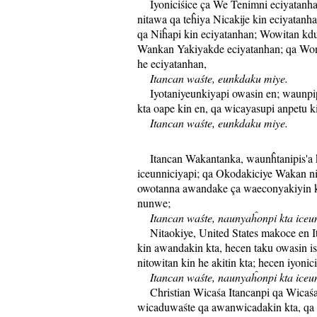
Iyoniciśice ça We Tenimni eciyatanh
nitawa qa teĥiya Nicakije kin eciyatanh
qa Niĥapi kin eciyatanhan; Wowitan kd
Wankan Yakiyakde eciyatanhan; qa Wo
he eciyatanhan,
Itancan waśte, eunkdaku miye.
Iyotaniyeunkiyapi owasin en; waunpip
kta oape kin en, qa wicayasupi anpetu k
Itancan waśte, eunkdaku miye.
Itancan Wakantanka, waunĥtanipis'a k
iceunniciyapi; qa Okodakiciye Wakan n
owotanna awandake ça waeconyakiyin kt
nunwe;
Itancan waśte, naunyaĥonpi kta iceun
Nitaokiye, United States makoce en It
kin awandakin kta, hecen taku owasin i
nitowitan kin he akitin kta; hecen iyoni
Itancan waśte, naunyaĥonpi kta iceun
Christian Wicaśa Itancanpi qa Wica
wicaduwaśte qa awanwicadakin kta, qa