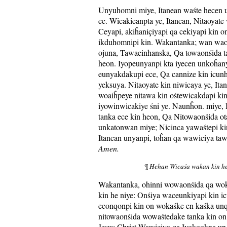
Unyuhomni miye, Itanean waśte hecen 
ce. Wicakieanpta ye, Itancan, Nitaoyate
Ceyapi, akiĥaniçiyapi qa cekiyapi kin on
ikduhomnipi kin. Wakantanka; wan wa
ojuna, Tawaeinhanska, Qa towaonśida ta
heon. Iyopeunyanpi kta iyecen unkoĥany
eunyakdakupi ece, Qa cannize kin icu
yeksuya. Nitaoyate kin niwicaya ye, Ita
woaiĥpeye nitawa kin ośtewicakdapi kin
iyowinwicakiye śni ye. Naunĥon. miye, 
tanka ece kin heon, Qa Nitowaonśida o
unkatonwan miye; Nicinca yawaśtepi kin
Itancan unyanpi, toĥan qa wawiciya taw
Amen.
¶
Hehan Wicaśa wakan kin he
Wakantanka, ohinni wowaonśida qa wok
kin he niye: Onśiya waceunkiyapi kin ic
econqonpi kin on wokaśke en kaśka unq
nitowaonśida wowaśtedake tanka kin on
Jesus Christ Wawiciya qa Iyokookna un