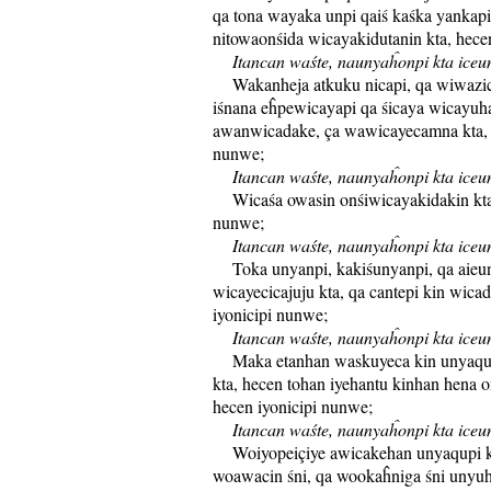
qa tona wayaka unpi qaiś kaśka yankap
nitowaonśida wicayakidutanin kta, hece
Itancan waśte, naunyaĥonpi kta iceun
Wakanheja atkuku nicapi, qa wiwazica
iśnana eĥpewicayapi qa śicaya wicayuha
awanwicadake, ça wawicayecamna kta, h
nunwe;
Itancan waśte, naunyaĥonpi kta iceun
Wicaśa owasin onśiwicayakidakin kta,
nunwe;
Itancan waśte, naunyaĥonpi kta iceun
Toka unyanpi, kakiśunyanpi, qa aieun
wicayecicajuju kta, qa cantepi kin wica
iyonicipi nunwe;
Itancan waśte, naunyaĥonpi kta iceun
Maka etanhan waskuyeca kin unyaqup
kta, hecen tohan iyehantu kinhan hena o
hecen iyonicipi nunwe;
Itancan waśte, naunyaĥonpi kta iceun
Woiyopeiçiye awicakehan unyaqupi kt
woawacin śni, qa wookaĥniga śni unyuh