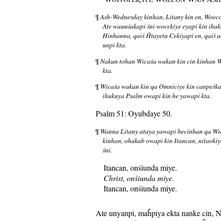
Ash-Wednesday kinhan, Litany kin en, Woeco
¶
Ate waunśakapi śni wocekiye eyapi kin ihak
Hinhanna, qaiś Ĥtayetu Cekiyapi en, qaiś
unpi kta.
Nakun tohan Wicaśa wakan kin cin kinhan 
¶
kta.
Wicaśa wakan kin qa Omniciye kin canpeśka,
¶
ihukuya Psalm owapi kin he yawapi kta.
Psalm 51: Oyubdaye 50.
Wanna Litany ataya yawapi hecinhan qa Wi
¶
kinhan, ohakab owapi kin Itancan, nitaoki
śni.
Itancan, onśiunda miye.
Christ, onśiunda miye.
Itancan, onśiunda miye.
Ate unyanpi, maĥpiya ekta nanke cin, 