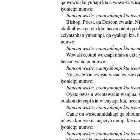
qa wowicake yuhapi kta e wowaśte wica
iyonicipi nunwe;
Itancan waśte, naunyaĥonpi kta iceun
Bishop, Priest, qa Deacon owasin, Nio
okaĥniĥwicayayin kta; hecen oiepi qa o
eciyatanhan yutaninpi, qa oyakapi kta, h
nunwe;
Itancan waśte, naunyaĥonpi kta ioeun
Wowaśi econpi woksapi nitawa ekta y
hecen iyonicipi nunwe;
Itancan waśte, naunyaĥonpi kta iceun
Nitaoyate kin owasin wicadawaste qa 
iyonicipi nunwe;
Itancan waśte, naunyaĥonpi kta iceun
Oyate owasin wicotawacin wanjina, w
odakonkiciyapi kin wicayaqu kta, hecen
Itancan waśte, naunyaĥonpi kta iceun
Cante on waśteunnidakapi qa ohounn
nitawa kin iyakna aiçiciya unnipi kte ci
iyonicipi nunwe;
Itancan waśte, naunyaĥonpi kta iceun
Nitaoyate kin owasin wowaśte wicayaq