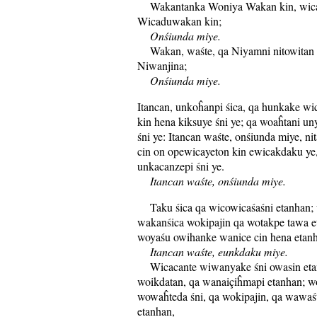
Wakantanka Woniya Wakan kin, wica
Wicaduwakan kin;
Onśiunda miye.
Wakan, waśte, qa Niyamni nitowitan 
Niwanjina;
Onśiunda miye.
Itancan, unkoĥanpi śica, qa hunkake wi
kin hena kiksuye śni ye; qa woaĥtani un
śni ye: Itancan waśte, onśiunda miye, ni
cin on opewicayeton kin ewicakdaku ye,
unkacanzepi śni ye.
Itancan waśte, onśiunda miye.
Taku śica qa wicowicaśaśni etanhan; 
wakanśica wokipajin qa wotakpe tawa et
woyaśu owihanke wanice cin hena etan
Itancan waśte, eunkdaku miye.
Wicacante wiwanyake śni owasin etan
woikdatan, qa wanaiçiĥmapi etanhan; w
wowaĥteda śni, qa wokipajin, qa wawaś
etanhan,