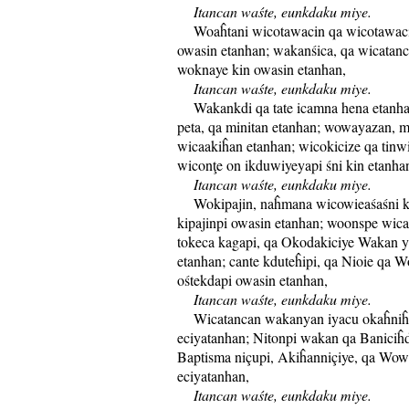
Itancan waśte, eunkdaku miye.
Woaĥtani wicotawacin qa wicotawacin
owasin etanhan; wakanśica, qa wicatan
woknaye kin owasin etanhan,
Itancan waśte, eunkdaku miye.
Wakankdi qa tate icamna hena etanha
peta, qa minitan etanhan; wowayazan, m
wicaakiĥan etanhan; wicokicize qa tinw
wiconţe on ikduwiyeyapi śni kin etanha
Itancan waśte, eunkdaku miye.
Wokipajin, naĥmana wicowieaśaśni k
kipajinpi owasin etanhan; woonspe wica
tokeca kagapi, qa Okodakiciye Wakan y
etanhan; cante kduteĥipi, qa Nioie qa 
ośtekdapi owasin etanhan,
Itancan waśte, eunkdaku miye.
Wicatancan wakanyan iyacu okaĥniĥpi
eciyatanhan; Nitonpi wakan qa Baniciĥd
Baptisma niçupi, Akiĥanniçiye, qa Wow
eciyatanhan,
Itancan waśte, eunkdaku miye.