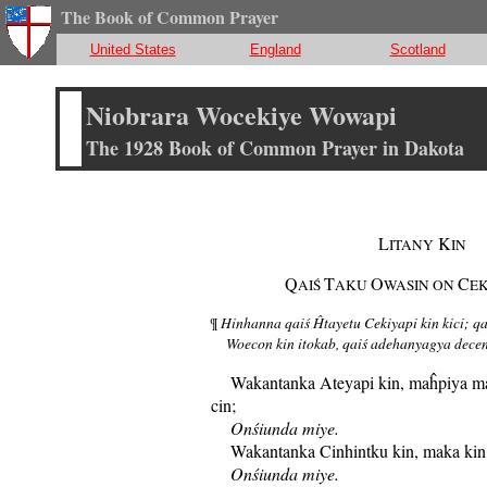
The Book of Common Prayer
United States
England
Scotland
Niobrara Wocekiye Wowapi
The 1928 Book of Common Prayer in Dakota
L
K
ITANY
IN
Q
T
O
C
AIŚ
AKU
WASIN ON
EK
Hinhanna qaiś Ĥtayetu Cekiyapi kin kici; q
¶
Woecon kin itokab, qaiś adehanyagya decen
Wakantanka Ateyapi kin, maĥpiya ma
cin;
Onśiunda miye.
Wakantanka Cinhintku kin, maka kin 
Onśiunda miye.